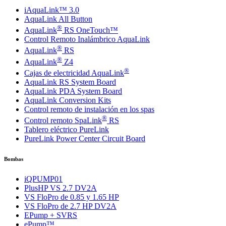
iAquaLink™ 3.0
AquaLink All Button
®
AquaLink
RS OneTouch™
Control Remoto Inalámbrico AquaLink
®
AquaLink
RS
®
AquaLink
Z4
®
Cajas de electricidad AquaLink
AquaLink RS System Board
AquaLink PDA System Board
AquaLink Conversion Kits
Control remoto de instalación en los spas
®
Control remoto SpaLink
RS
Tablero eléctrico PureLink
PureLink Power Center Circuit Board
Bombas
iQPUMP01
PlusHP VS 2.7 DV2A
VS FloPro de 0.85 y 1.65 HP
VS FloPro de 2.7 HP DV2A
EPump + SVRS
ePump™