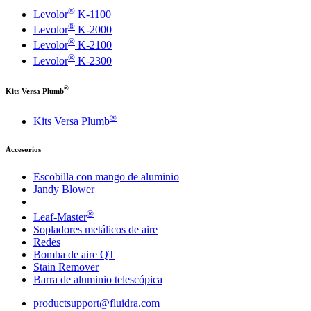
®
Levolor
K-1100
®
Levolor
K-2000
®
Levolor
K-2100
®
Levolor
K-2300
®
Kits Versa Plumb
®
Kits Versa Plumb
Accesorios
Escobilla con mango de aluminio
Jandy Blower
®
Leaf-Master
Sopladores metálicos de aire
Redes
Bomba de aire QT
Stain Remover
Barra de aluminio telescópica
productsupport@fluidra.com