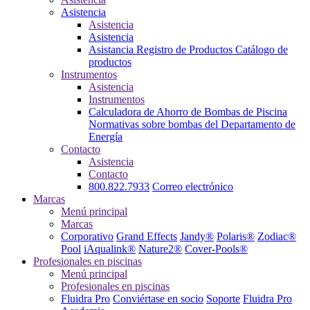
Asistencia
Asistencia
Asistencia
Asistancia
Registro de Productos
Catálogo de
productos
Instrumentos
Asistencia
Instrumentos
Calculadora de Ahorro de Bombas de Piscina
Normativas sobre bombas del Departamento de
Energía
Contacto
Asistencia
Contacto
800.822.7933
Correo electrónico
Marcas
Menú principal
Marcas
Corporativo
Grand Effects
Jandy®
Polaris®
Zodiac®
Pool
iAqualink®
Nature2®
Cover-Pools®
Profesionales en piscinas
Menú principal
Profesionales en piscinas
Fluidra Pro
Conviértase en socio
Soporte
Fluidra Pro