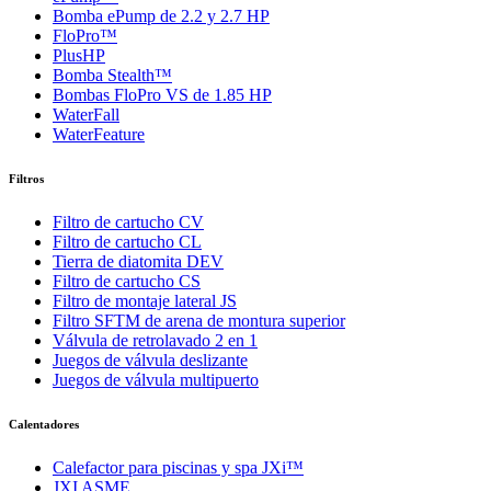
Bomba ePump de 2.2 y 2.7 HP
FloPro™
PlusHP
Bomba Stealth™
Bombas FloPro VS de 1.85 HP
WaterFall
WaterFeature
Filtros
Filtro de cartucho CV
Filtro de cartucho CL
Tierra de diatomita DEV
Filtro de cartucho CS
Filtro de montaje lateral JS
Filtro SFTM de arena de montura superior
Válvula de retrolavado 2 en 1
Juegos de válvula deslizante
Juegos de válvula multipuerto
Calentadores
Calefactor para piscinas y spa JXi™
JXI ASME