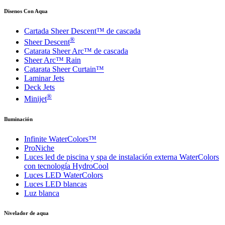
Disenos Con Aqua
Cartada Sheer Descent™ de cascada
®
Sheer Descent
Catarata Sheer Arc™ de cascada
Sheer Arc™ Rain
Catarata Sheer Curtain™
Laminar Jets
Deck Jets
®
Minijet
Iluminación
Infinite WaterColors™
ProNiche
Luces led de piscina y spa de instalación externa WaterColors
con tecnología HydroCool
Luces LED WaterColors
Luces LED blancas
Luz blanca
Nivelador de aqua