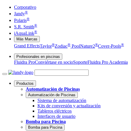
Corporativo
®
Jandy
®
Polaris
®
S.R. Smith
®
iAquaLink
Más Marcas
®
®
®
®
Grand Effects
Taylor
Zodiac
Pool
Nature2
Cover-Pools
Profesionales en piscinas
Fluidra Pro
Conviértase en socio
Soporte
Fluidra Pro Academia
Productos
Automatización de Piscinas
Automatización de Piscinas
Sistema de automatización
Kits de conversión y actualización
Tableros eléctricos
Interfaces de usuario
Bomba para Piscina
Bomba para Piscina