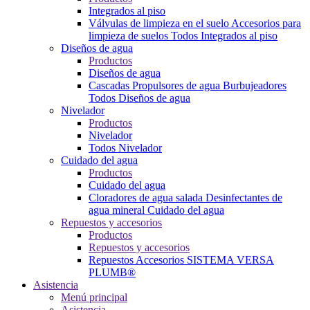
Integrados al piso
Válvulas de limpieza en el suelo
Accesorios para
limpieza de suelos
Todos Integrados al piso
Diseños de agua
Productos
Diseños de agua
Cascadas
Propulsores de agua
Burbujeadores
Todos Diseños de agua
Nivelador
Productos
Nivelador
Todos Nivelador
Cuidado del agua
Productos
Cuidado del agua
Cloradores de agua salada
Desinfectantes de
agua mineral
Cuidado del agua
Repuestos y accesorios
Productos
Repuestos y accesorios
Repuestos
Accesorios
SISTEMA VERSA
PLUMB®
Asistencia
Menú principal
Asistencia