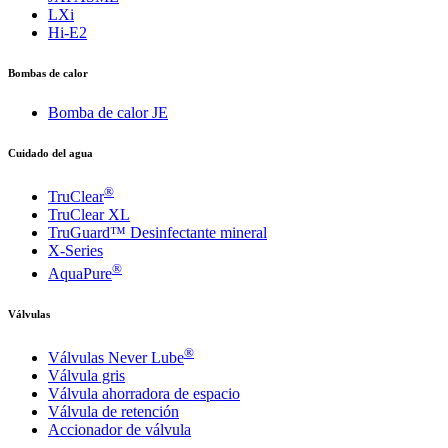
LXi
Hi-E2
Bombas de calor
Bomba de calor JE
Cuidado del agua
®
TruClear
TruClear XL
TruGuard™ Desinfectante mineral
X-Series
®
AquaPure
Válvulas
®
Válvulas Never Lube
Válvula gris
Válvula ahorradora de espacio
Válvula de retención
Accionador de válvula