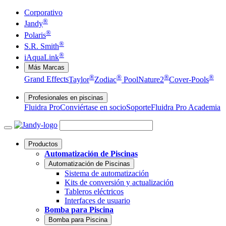
Corporativo
®
Jandy
®
Polaris
®
S.R. Smith
®
iAquaLink
Más Marcas
®
®
®
®
Grand Effects
Taylor
Zodiac
Pool
Nature2
Cover-Pools
Profesionales en piscinas
Fluidra Pro
Conviértase en socio
Soporte
Fluidra Pro Academia
Productos
Automatización de Piscinas
Automatización de Piscinas
Sistema de automatización
Kits de conversión y actualización
Tableros eléctricos
Interfaces de usuario
Bomba para Piscina
Bomba para Piscina