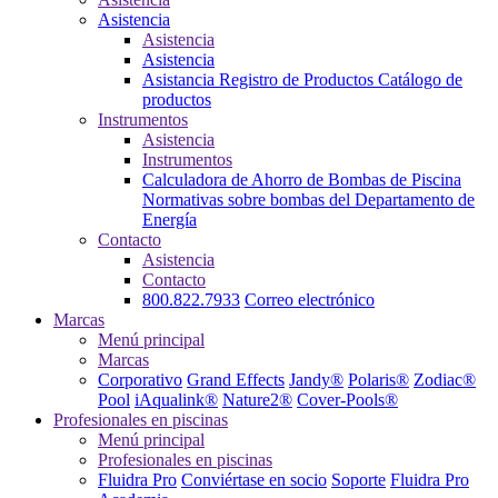
Asistencia
Asistencia
Asistencia
Asistancia
Registro de Productos
Catálogo de
productos
Instrumentos
Asistencia
Instrumentos
Calculadora de Ahorro de Bombas de Piscina
Normativas sobre bombas del Departamento de
Energía
Contacto
Asistencia
Contacto
800.822.7933
Correo electrónico
Marcas
Menú principal
Marcas
Corporativo
Grand Effects
Jandy®
Polaris®
Zodiac®
Pool
iAqualink®
Nature2®
Cover-Pools®
Profesionales en piscinas
Menú principal
Profesionales en piscinas
Fluidra Pro
Conviértase en socio
Soporte
Fluidra Pro