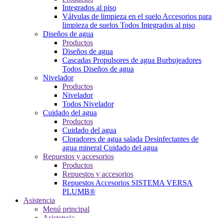
Integrados al piso
Válvulas de limpieza en el suelo
Accesorios para
limpieza de suelos
Todos Integrados al piso
Diseños de agua
Productos
Diseños de agua
Cascadas
Propulsores de agua
Burbujeadores
Todos Diseños de agua
Nivelador
Productos
Nivelador
Todos Nivelador
Cuidado del agua
Productos
Cuidado del agua
Cloradores de agua salada
Desinfectantes de
agua mineral
Cuidado del agua
Repuestos y accesorios
Productos
Repuestos y accesorios
Repuestos
Accesorios
SISTEMA VERSA
PLUMB®
Asistencia
Menú principal
Asistencia