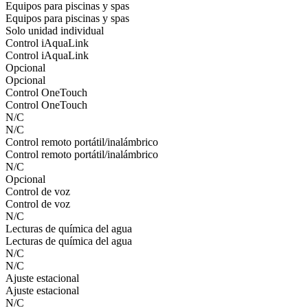
Equipos para piscinas y spas
Equipos para piscinas y spas
Solo unidad individual
Control iAquaLink
Control iAquaLink
Opcional
Opcional
Control OneTouch
Control OneTouch
N/C
N/C
Control remoto portátil/inalámbrico
Control remoto portátil/inalámbrico
N/C
Opcional
Control de voz
Control de voz
N/C
Lecturas de química del agua
Lecturas de química del agua
N/C
N/C
Ajuste estacional
Ajuste estacional
N/C