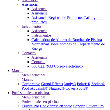
Asistencia
Asistencia
Asistencia
Asistancia
Registro de Productos
Catálogo de
productos
Instrumentos
Asistencia
Instrumentos
Calculadora de Ahorro de Bombas de Piscina
Normativas sobre bombas del Departamento de
Energía
Contacto
Asistencia
Contacto
800.822.7933
Correo electrónico
Marcas
Menú principal
Marcas
Corporativo
Grand Effects
Jandy®
Polaris®
Zodiac®
Pool
iAqualink®
Nature2®
Cover-Pools®
Profesionales en piscinas
Menú principal
Profesionales en piscinas
Fluidra Pro
Conviértase en socio
Soporte
Fluidra Pro