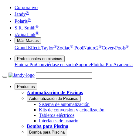
Corporativo
®
Jandy
®
Polaris
®
S.R. Smith
®
iAquaLink
Más Marcas
®
®
®
®
Grand Effects
Taylor
Zodiac
Pool
Nature2
Cover-Pools
Profesionales en piscinas
Fluidra Pro
Conviértase en socio
Soporte
Fluidra Pro Academia
Productos
Automatización de Piscinas
Automatización de Piscinas
Sistema de automatización
Kits de conversión y actualización
Tableros eléctricos
Interfaces de usuario
Bomba para Piscina
Bomba para Piscina