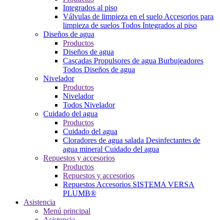
Integrados al piso
Válvulas de limpieza en el suelo
Accesorios para
limpieza de suelos
Todos Integrados al piso
Diseños de agua
Productos
Diseños de agua
Cascadas
Propulsores de agua
Burbujeadores
Todos Diseños de agua
Nivelador
Productos
Nivelador
Todos Nivelador
Cuidado del agua
Productos
Cuidado del agua
Cloradores de agua salada
Desinfectantes de
agua mineral
Cuidado del agua
Repuestos y accesorios
Productos
Repuestos y accesorios
Repuestos
Accesorios
SISTEMA VERSA
PLUMB®
Asistencia
Menú principal
Asistencia