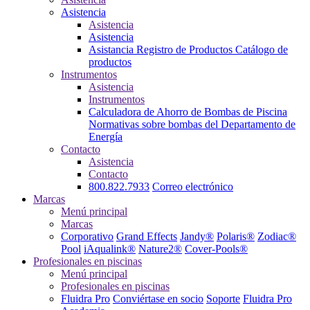
Asistencia
Asistencia
Asistencia
Asistancia
Registro de Productos
Catálogo de
productos
Instrumentos
Asistencia
Instrumentos
Calculadora de Ahorro de Bombas de Piscina
Normativas sobre bombas del Departamento de
Energía
Contacto
Asistencia
Contacto
800.822.7933
Correo electrónico
Marcas
Menú principal
Marcas
Corporativo
Grand Effects
Jandy®
Polaris®
Zodiac®
Pool
iAqualink®
Nature2®
Cover-Pools®
Profesionales en piscinas
Menú principal
Profesionales en piscinas
Fluidra Pro
Conviértase en socio
Soporte
Fluidra Pro