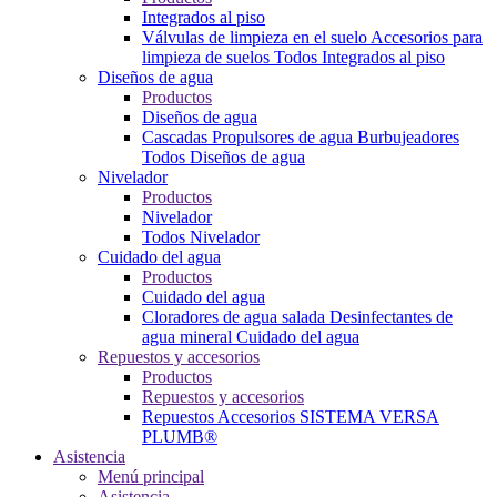
Integrados al piso
Válvulas de limpieza en el suelo
Accesorios para
limpieza de suelos
Todos Integrados al piso
Diseños de agua
Productos
Diseños de agua
Cascadas
Propulsores de agua
Burbujeadores
Todos Diseños de agua
Nivelador
Productos
Nivelador
Todos Nivelador
Cuidado del agua
Productos
Cuidado del agua
Cloradores de agua salada
Desinfectantes de
agua mineral
Cuidado del agua
Repuestos y accesorios
Productos
Repuestos y accesorios
Repuestos
Accesorios
SISTEMA VERSA
PLUMB®
Asistencia
Menú principal
Asistencia