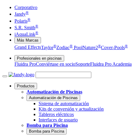
Corporativo
®
Jandy
®
Polaris
®
S.R. Smith
®
iAquaLink
Más Marcas
®
®
®
®
Grand Effects
Taylor
Zodiac
Pool
Nature2
Cover-Pools
Profesionales en piscinas
Fluidra Pro
Conviértase en socio
Soporte
Fluidra Pro Academia
Productos
Automatización de Piscinas
Automatización de Piscinas
Sistema de automatización
Kits de conversión y actualización
Tableros eléctricos
Interfaces de usuario
Bomba para Piscina
Bomba para Piscina