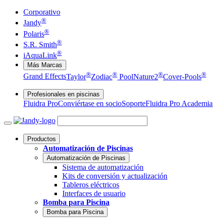
Corporativo
®
Jandy
®
Polaris
®
S.R. Smith
®
iAquaLink
Más Marcas
®
®
®
®
Grand Effects
Taylor
Zodiac
Pool
Nature2
Cover-Pools
Profesionales en piscinas
Fluidra Pro
Conviértase en socio
Soporte
Fluidra Pro Academia
Productos
Automatización de Piscinas
Automatización de Piscinas
Sistema de automatización
Kits de conversión y actualización
Tableros eléctricos
Interfaces de usuario
Bomba para Piscina
Bomba para Piscina