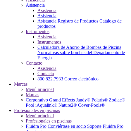
Asistencia
Asistencia
Asistencia
Asistancia
Registro de Productos
Catálogo de
productos
Instrumentos
Asistencia
Instrumentos
Calculadora de Ahorro de Bombas de Piscina
Normativas sobre bombas del Departamento de
Energía
Contacto
Asistencia
Contacto
800.822.7933
Correo electrónico
Marcas
Menú principal
Marcas
Corporativo
Grand Effects
Jandy®
Polaris®
Zodiac®
Pool
iAqualink®
Nature2®
Cover-Pools®
Profesionales en piscinas
Menú principal
Profesionales en piscinas
Fluidra Pro
Conviértase en socio
Soporte
Fluidra Pro