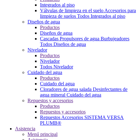
Integrados al piso
Válvulas de limpieza en el suelo
Accesorios para
limpieza de suelos
Todos Integrados al piso
Diseños de agua
Productos
Diseños de agua
Cascadas
Propulsores de agua
Burbujeadores
Todos Diseños de agua
Nivelador
Productos
Nivelador
Todos Nivelador
Cuidado del agua
Productos
Cuidado del agua
Cloradores de agua salada
Desinfectantes de
agua mineral
Cuidado del agua
Repuestos y accesorios
Productos
Repuestos y accesorios
Repuestos
Accesorios
SISTEMA VERSA
PLUMB®
Asistencia
Menú principal
Asistencia