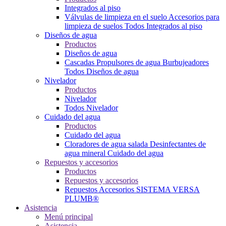
Integrados al piso
Válvulas de limpieza en el suelo
Accesorios para
limpieza de suelos
Todos Integrados al piso
Diseños de agua
Productos
Diseños de agua
Cascadas
Propulsores de agua
Burbujeadores
Todos Diseños de agua
Nivelador
Productos
Nivelador
Todos Nivelador
Cuidado del agua
Productos
Cuidado del agua
Cloradores de agua salada
Desinfectantes de
agua mineral
Cuidado del agua
Repuestos y accesorios
Productos
Repuestos y accesorios
Repuestos
Accesorios
SISTEMA VERSA
PLUMB®
Asistencia
Menú principal
Asistencia