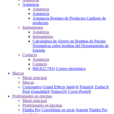
Asistencia
Asistencia
Asistencia
Asistancia
Registro de Productos
Catálogo de
productos
Instrumentos
Asistencia
Instrumentos
Calculadora de Ahorro de Bombas de Piscina
Normativas sobre bombas del Departamento de
Energía
Contacto
Asistencia
Contacto
800.822.7933
Correo electrónico
Marcas
Menú principal
Marcas
Corporativo
Grand Effects
Jandy®
Polaris®
Zodiac®
Pool
iAqualink®
Nature2®
Cover-Pools®
Profesionales en piscinas
Menú principal
Profesionales en piscinas
Fluidra Pro
Conviértase en socio
Soporte
Fluidra Pro