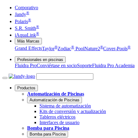
Corporativo
®
Jandy
®
Polaris
®
S.R. Smith
®
iAquaLink
Más Marcas
®
®
®
®
Grand Effects
Taylor
Zodiac
Pool
Nature2
Cover-Pools
Profesionales en piscinas
Fluidra Pro
Conviértase en socio
Soporte
Fluidra Pro Academia
Productos
Automatización de Piscinas
Automatización de Piscinas
Sistema de automatización
Kits de conversión y actualización
Tableros eléctricos
Interfaces de usuario
Bomba para Piscina
Bomba para Piscina