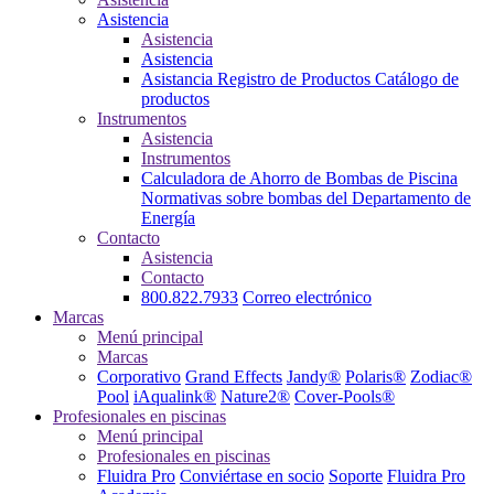
Asistencia
Asistencia
Asistencia
Asistancia
Registro de Productos
Catálogo de
productos
Instrumentos
Asistencia
Instrumentos
Calculadora de Ahorro de Bombas de Piscina
Normativas sobre bombas del Departamento de
Energía
Contacto
Asistencia
Contacto
800.822.7933
Correo electrónico
Marcas
Menú principal
Marcas
Corporativo
Grand Effects
Jandy®
Polaris®
Zodiac®
Pool
iAqualink®
Nature2®
Cover-Pools®
Profesionales en piscinas
Menú principal
Profesionales en piscinas
Fluidra Pro
Conviértase en socio
Soporte
Fluidra Pro