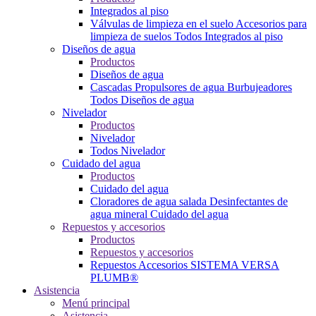
Integrados al piso
Válvulas de limpieza en el suelo
Accesorios para
limpieza de suelos
Todos Integrados al piso
Diseños de agua
Productos
Diseños de agua
Cascadas
Propulsores de agua
Burbujeadores
Todos Diseños de agua
Nivelador
Productos
Nivelador
Todos Nivelador
Cuidado del agua
Productos
Cuidado del agua
Cloradores de agua salada
Desinfectantes de
agua mineral
Cuidado del agua
Repuestos y accesorios
Productos
Repuestos y accesorios
Repuestos
Accesorios
SISTEMA VERSA
PLUMB®
Asistencia
Menú principal
Asistencia