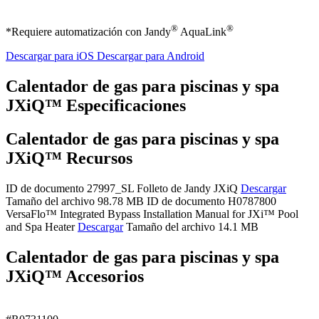
®
®
*Requiere automatización con Jandy
AquaLink
Descargar para iOS
Descargar para Android
Calentador de gas para piscinas y spa
JX
i
Q™ Especificaciones
Calentador de gas para piscinas y spa
JX
i
Q™ Recursos
ID de documento 27997_SL
Folleto de Jandy JXiQ
Descargar
Tamaño del archivo 98.78 MB
ID de documento H0787800
VersaFlo™ Integrated Bypass Installation Manual for JXi™ Pool
and Spa Heater
Descargar
Tamaño del archivo 14.1 MB
Calentador de gas para piscinas y spa
JX
i
Q™ Accesorios