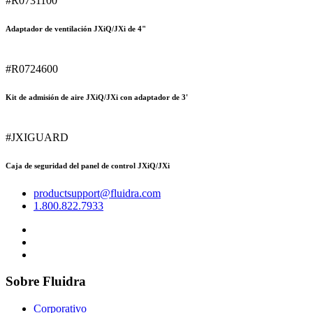
#R0731100
Adaptador de ventilación JXiQ/JXi de 4"
#R0724600
Kit de admisión de aire JXiQ/JXi con adaptador de 3'
#JXIGUARD
Caja de seguridad del panel de control JXiQ/JXi
productsupport@fluidra.com
1.800.822.7933
Sobre Fluidra
Corporativo