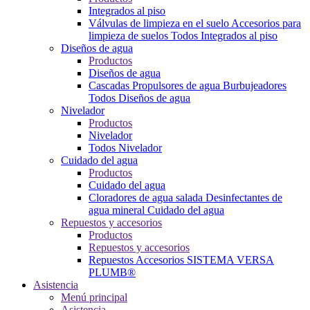
Integrados al piso
Válvulas de limpieza en el suelo
Accesorios para
limpieza de suelos
Todos Integrados al piso
Diseños de agua
Productos
Diseños de agua
Cascadas
Propulsores de agua
Burbujeadores
Todos Diseños de agua
Nivelador
Productos
Nivelador
Todos Nivelador
Cuidado del agua
Productos
Cuidado del agua
Cloradores de agua salada
Desinfectantes de
agua mineral
Cuidado del agua
Repuestos y accesorios
Productos
Repuestos y accesorios
Repuestos
Accesorios
SISTEMA VERSA
PLUMB®
Asistencia
Menú principal
Asistencia