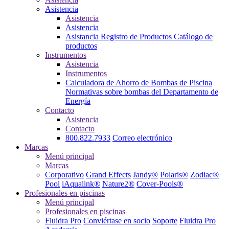
Asistencia
Asistencia
Asistencia
Asistancia
Registro de Productos
Catálogo de
productos
Instrumentos
Asistencia
Instrumentos
Calculadora de Ahorro de Bombas de Piscina
Normativas sobre bombas del Departamento de
Energía
Contacto
Asistencia
Contacto
800.822.7933
Correo electrónico
Marcas
Menú principal
Marcas
Corporativo
Grand Effects
Jandy®
Polaris®
Zodiac®
Pool
iAqualink®
Nature2®
Cover-Pools®
Profesionales en piscinas
Menú principal
Profesionales en piscinas
Fluidra Pro
Conviértase en socio
Soporte
Fluidra Pro