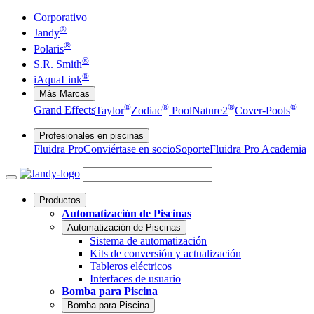
Corporativo
®
Jandy
®
Polaris
®
S.R. Smith
®
iAquaLink
Más Marcas
®
®
®
®
Grand Effects
Taylor
Zodiac
Pool
Nature2
Cover-Pools
Profesionales en piscinas
Fluidra Pro
Conviértase en socio
Soporte
Fluidra Pro Academia
Productos
Automatización de Piscinas
Automatización de Piscinas
Sistema de automatización
Kits de conversión y actualización
Tableros eléctricos
Interfaces de usuario
Bomba para Piscina
Bomba para Piscina