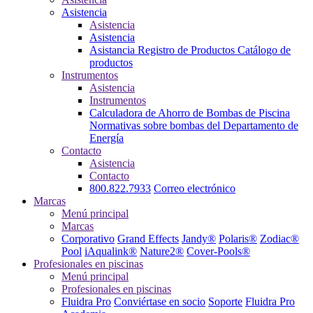
Asistencia
Asistencia
Asistencia
Asistancia
Registro de Productos
Catálogo de
productos
Instrumentos
Asistencia
Instrumentos
Calculadora de Ahorro de Bombas de Piscina
Normativas sobre bombas del Departamento de
Energía
Contacto
Asistencia
Contacto
800.822.7933
Correo electrónico
Marcas
Menú principal
Marcas
Corporativo
Grand Effects
Jandy®
Polaris®
Zodiac®
Pool
iAqualink®
Nature2®
Cover-Pools®
Profesionales en piscinas
Menú principal
Profesionales en piscinas
Fluidra Pro
Conviértase en socio
Soporte
Fluidra Pro