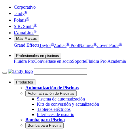
Corporativo
®
Jandy
®
Polaris
®
S.R. Smith
®
iAquaLink
Más Marcas
®
®
®
®
Grand Effects
Taylor
Zodiac
Pool
Nature2
Cover-Pools
Profesionales en piscinas
Fluidra Pro
Conviértase en socio
Soporte
Fluidra Pro Academia
Productos
Automatización de Piscinas
Automatización de Piscinas
Sistema de automatización
Kits de conversión y actualización
Tableros eléctricos
Interfaces de usuario
Bomba para Piscina
Bomba para Piscina