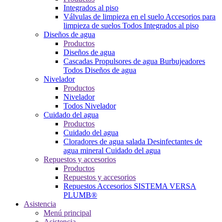
Integrados al piso
Válvulas de limpieza en el suelo
Accesorios para
limpieza de suelos
Todos Integrados al piso
Diseños de agua
Productos
Diseños de agua
Cascadas
Propulsores de agua
Burbujeadores
Todos Diseños de agua
Nivelador
Productos
Nivelador
Todos Nivelador
Cuidado del agua
Productos
Cuidado del agua
Cloradores de agua salada
Desinfectantes de
agua mineral
Cuidado del agua
Repuestos y accesorios
Productos
Repuestos y accesorios
Repuestos
Accesorios
SISTEMA VERSA
PLUMB®
Asistencia
Menú principal
Asistencia