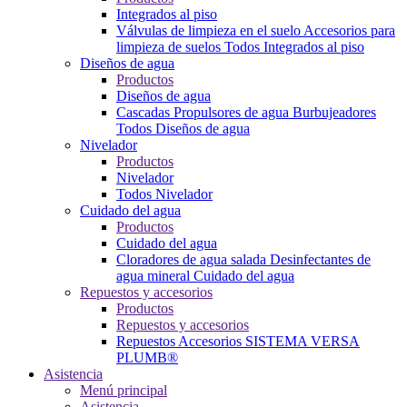
Integrados al piso
Válvulas de limpieza en el suelo
Accesorios para
limpieza de suelos
Todos Integrados al piso
Diseños de agua
Productos
Diseños de agua
Cascadas
Propulsores de agua
Burbujeadores
Todos Diseños de agua
Nivelador
Productos
Nivelador
Todos Nivelador
Cuidado del agua
Productos
Cuidado del agua
Cloradores de agua salada
Desinfectantes de
agua mineral
Cuidado del agua
Repuestos y accesorios
Productos
Repuestos y accesorios
Repuestos
Accesorios
SISTEMA VERSA
PLUMB®
Asistencia
Menú principal
Asistencia