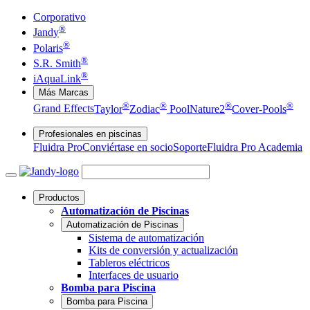
Corporativo
®
Jandy
®
Polaris
®
S.R. Smith
®
iAquaLink
Más Marcas
®
®
®
®
Grand Effects
Taylor
Zodiac
Pool
Nature2
Cover-Pools
Profesionales en piscinas
Fluidra Pro
Conviértase en socio
Soporte
Fluidra Pro Academia
Productos
Automatización de Piscinas
Automatización de Piscinas
Sistema de automatización
Kits de conversión y actualización
Tableros eléctricos
Interfaces de usuario
Bomba para Piscina
Bomba para Piscina