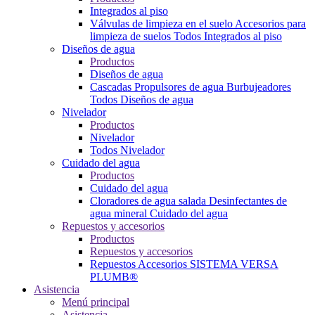
Integrados al piso
Válvulas de limpieza en el suelo
Accesorios para
limpieza de suelos
Todos Integrados al piso
Diseños de agua
Productos
Diseños de agua
Cascadas
Propulsores de agua
Burbujeadores
Todos Diseños de agua
Nivelador
Productos
Nivelador
Todos Nivelador
Cuidado del agua
Productos
Cuidado del agua
Cloradores de agua salada
Desinfectantes de
agua mineral
Cuidado del agua
Repuestos y accesorios
Productos
Repuestos y accesorios
Repuestos
Accesorios
SISTEMA VERSA
PLUMB®
Asistencia
Menú principal
Asistencia