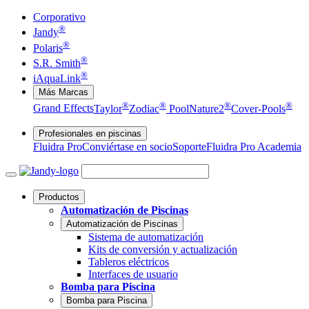
Corporativo
®
Jandy
®
Polaris
®
S.R. Smith
®
iAquaLink
Más Marcas
®
®
®
®
Grand Effects
Taylor
Zodiac
Pool
Nature2
Cover-Pools
Profesionales en piscinas
Fluidra Pro
Conviértase en socio
Soporte
Fluidra Pro Academia
Productos
Automatización de Piscinas
Automatización de Piscinas
Sistema de automatización
Kits de conversión y actualización
Tableros eléctricos
Interfaces de usuario
Bomba para Piscina
Bomba para Piscina