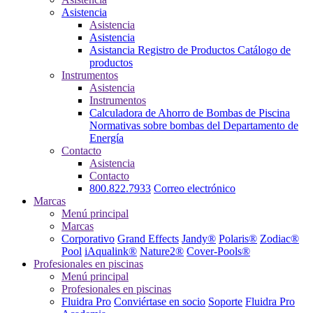
Asistencia
Asistencia
Asistencia
Asistancia
Registro de Productos
Catálogo de
productos
Instrumentos
Asistencia
Instrumentos
Calculadora de Ahorro de Bombas de Piscina
Normativas sobre bombas del Departamento de
Energía
Contacto
Asistencia
Contacto
800.822.7933
Correo electrónico
Marcas
Menú principal
Marcas
Corporativo
Grand Effects
Jandy®
Polaris®
Zodiac®
Pool
iAqualink®
Nature2®
Cover-Pools®
Profesionales en piscinas
Menú principal
Profesionales en piscinas
Fluidra Pro
Conviértase en socio
Soporte
Fluidra Pro