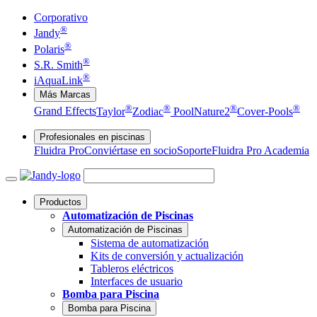
Corporativo
®
Jandy
®
Polaris
®
S.R. Smith
®
iAquaLink
Más Marcas
®
®
®
®
Grand Effects
Taylor
Zodiac
Pool
Nature2
Cover-Pools
Profesionales en piscinas
Fluidra Pro
Conviértase en socio
Soporte
Fluidra Pro Academia
Productos
Automatización de Piscinas
Automatización de Piscinas
Sistema de automatización
Kits de conversión y actualización
Tableros eléctricos
Interfaces de usuario
Bomba para Piscina
Bomba para Piscina