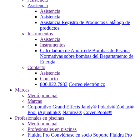
Asistencia
Asistencia
Asistencia
Asistancia
Registro de Productos
Catálogo de
productos
Instrumentos
Asistencia
Instrumentos
Calculadora de Ahorro de Bombas de Piscina
Normativas sobre bombas del Departamento de
Energía
Contacto
Asistencia
Contacto
800.822.7933
Correo electrónico
Marcas
Menú principal
Marcas
Corporativo
Grand Effects
Jandy®
Polaris®
Zodiac®
Pool
iAqualink®
Nature2®
Cover-Pools®
Profesionales en piscinas
Menú principal
Profesionales en piscinas
Fluidra Pro
Conviértase en socio
Soporte
Fluidra Pro