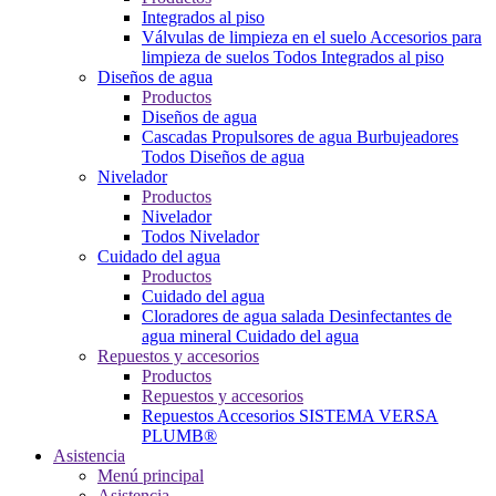
Integrados al piso
Válvulas de limpieza en el suelo
Accesorios para
limpieza de suelos
Todos Integrados al piso
Diseños de agua
Productos
Diseños de agua
Cascadas
Propulsores de agua
Burbujeadores
Todos Diseños de agua
Nivelador
Productos
Nivelador
Todos Nivelador
Cuidado del agua
Productos
Cuidado del agua
Cloradores de agua salada
Desinfectantes de
agua mineral
Cuidado del agua
Repuestos y accesorios
Productos
Repuestos y accesorios
Repuestos
Accesorios
SISTEMA VERSA
PLUMB®
Asistencia
Menú principal
Asistencia