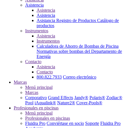
Asistencia
Asistencia
Asistencia
Asistancia
Registro de Productos
Catálogo de
productos
Instrumentos
Asistencia
Instrumentos
Calculadora de Ahorro de Bombas de Piscina
Normativas sobre bombas del Departamento de
Energía
Contacto
Asistencia
Contacto
800.822.7933
Correo electrónico
Marcas
Menú principal
Marcas
Corporativo
Grand Effects
Jandy®
Polaris®
Zodiac®
Pool
iAqualink®
Nature2®
Cover-Pools®
Profesionales en piscinas
Menú principal
Profesionales en piscinas
Fluidra Pro
Conviértase en socio
Soporte
Fluidra Pro