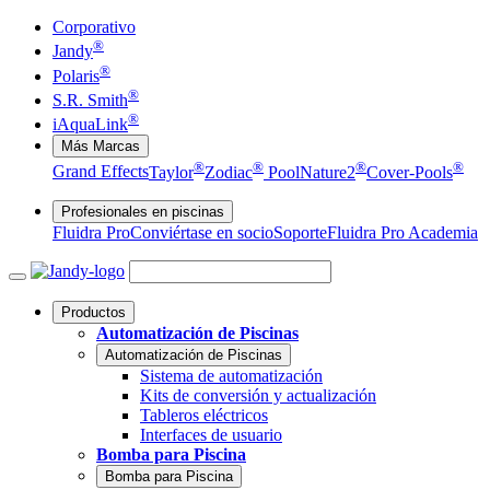
Corporativo
®
Jandy
®
Polaris
®
S.R. Smith
®
iAquaLink
Más Marcas
®
®
®
®
Grand Effects
Taylor
Zodiac
Pool
Nature2
Cover-Pools
Profesionales en piscinas
Fluidra Pro
Conviértase en socio
Soporte
Fluidra Pro Academia
Productos
Automatización de Piscinas
Automatización de Piscinas
Sistema de automatización
Kits de conversión y actualización
Tableros eléctricos
Interfaces de usuario
Bomba para Piscina
Bomba para Piscina