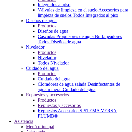
Integrados al piso
Válvulas de limpieza en el suelo
Accesorios para
limpieza de suelos
Todos Integrados al piso
Diseños de agua
Productos
Diseños de agua
Cascadas
Propulsores de agua
Burbujeadores
Todos Diseños de agua
Nivelador
Productos
Nivelador
Todos Nivelador
Cuidado del agua
Productos
Cuidado del agua
Cloradores de agua salada
Desinfectantes de
agua mineral
Cuidado del agua
Repuestos y accesorios
Productos
Repuestos y accesorios
Repuestos
Accesorios
SISTEMA VERSA
PLUMB®
Asistencia
Menú principal
Asistencia