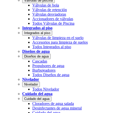
Válvulas de piscina
Válvulas de bola
Válvulas de retención
Válvulas desviadoras
Accionadores de válvulas
Todos Válvulas de Piscina
Integrados al piso
Integrados al piso
Válvulas de limpieza en el suelo
Accesorios para limpieza de suelos
Todos Integrados al piso
Diseños de agua
Diseños de agua
Cascadas
Propulsores de agua
Burbujeadores
Todos Diseños de agua
Nivelador
Nivelador
Todos Nivelador
Cuidado del agua
Cuidado del agua
Cloradores de agua salada
Desinfectantes de agua mineral
Cuidado del agua