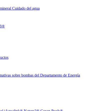
 mineral
Cuidado del agua
B®
ductos
ativas sobre bombas del Departamento de Energía
ol
iAqualink®
Nature2®
Cover-Pools®