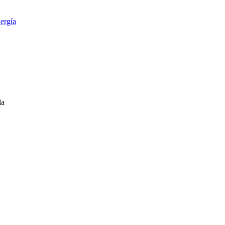
ergía
la