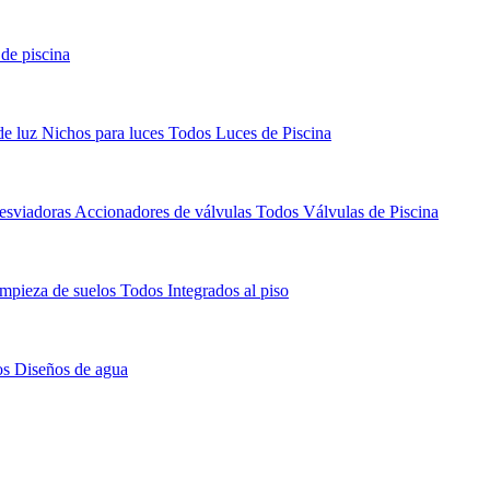
de piscina
de luz
Nichos para luces
Todos Luces de Piscina
esviadoras
Accionadores de válvulas
Todos Válvulas de Piscina
impieza de suelos
Todos Integrados al piso
s Diseños de agua