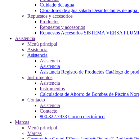
Cuidado del agua
Cloradores de agua salada
Desinfectantes de agua
Repuestos y accesorios
Productos
Repuestos y accesorios
Repuestos
Accesorios
SISTEMA VERSA PLUM
Asistencia
Menú principal
Asistencia
Asistencia
Asistencia
Asistencia
Asistancia
Registro de Productos
Catálogo de pro
Instrumentos
Asistencia
Instrumentos
Calculadora de Ahorro de Bombas de Piscina
Norm
Contacto
Asistencia
Contacto
800.822.7933
Correo electrónico
Marcas
Menú principal
Marcas
Corporativo
Grand Effects
Jandy®
Polaris®
Zodiac® Po