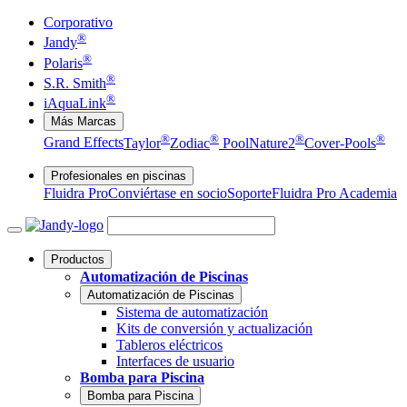
Corporativo
®
Jandy
®
Polaris
®
S.R. Smith
®
iAquaLink
Más Marcas
®
®
®
®
Grand Effects
Taylor
Zodiac
Pool
Nature2
Cover-Pools
Profesionales en piscinas
Fluidra Pro
Conviértase en socio
Soporte
Fluidra Pro Academia
Productos
Automatización de Piscinas
Automatización de Piscinas
Sistema de automatización
Kits de conversión y actualización
Tableros eléctricos
Interfaces de usuario
Bomba para Piscina
Bomba para Piscina