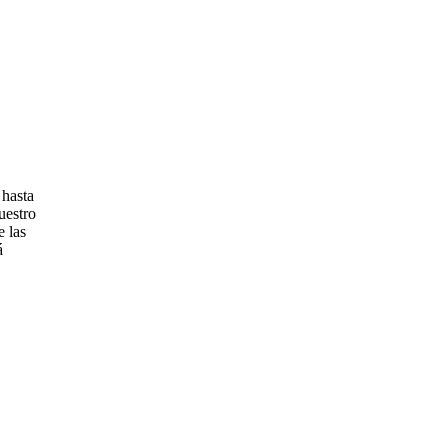
 hasta
nuestro
e las
á