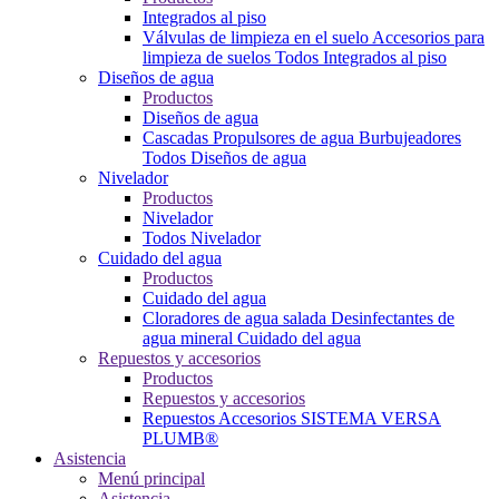
Integrados al piso
Válvulas de limpieza en el suelo
Accesorios para
limpieza de suelos
Todos Integrados al piso
Diseños de agua
Productos
Diseños de agua
Cascadas
Propulsores de agua
Burbujeadores
Todos Diseños de agua
Nivelador
Productos
Nivelador
Todos Nivelador
Cuidado del agua
Productos
Cuidado del agua
Cloradores de agua salada
Desinfectantes de
agua mineral
Cuidado del agua
Repuestos y accesorios
Productos
Repuestos y accesorios
Repuestos
Accesorios
SISTEMA VERSA
PLUMB®
Asistencia
Menú principal
Asistencia