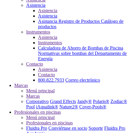
Asistencia
Asistencia
Asistencia
Asistancia
Registro de Productos
Catálogo de
productos
Instrumentos
Asistencia
Instrumentos
Calculadora de Ahorro de Bombas de Piscina
Normativas sobre bombas del Departamento de
Energía
Contacto
Asistencia
Contacto
800.822.7933
Correo electrónico
Marcas
Menú principal
Marcas
Corporativo
Grand Effects
Jandy®
Polaris®
Zodiac®
Pool
iAqualink®
Nature2®
Cover-Pools®
Profesionales en piscinas
Menú principal
Profesionales en piscinas
Fluidra Pro
Conviértase en socio
Soporte
Fluidra Pro