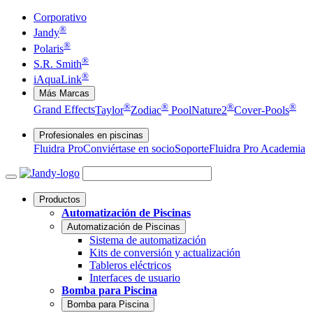
Corporativo
®
Jandy
®
Polaris
®
S.R. Smith
®
iAquaLink
Más Marcas
®
®
®
®
Grand Effects
Taylor
Zodiac
Pool
Nature2
Cover-Pools
Profesionales en piscinas
Fluidra Pro
Conviértase en socio
Soporte
Fluidra Pro Academia
Productos
Automatización de Piscinas
Automatización de Piscinas
Sistema de automatización
Kits de conversión y actualización
Tableros eléctricos
Interfaces de usuario
Bomba para Piscina
Bomba para Piscina